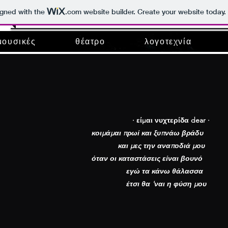
igned with the
.com
website builder. Create your website today.
σιβί
μουσικές
θέατρο
λογοτεχνία
μουσικές
θέατρο
λογοτεχνία
· είμαι νυχτερίδα dear ·
κοιμάμαι πρωί και ξυπνάω βράδυ
και μες την αναποδιά μου
όταν οι καταστάσεις είναι βουνό
εγώ τα κάνω θάλασσα
έτσι θα 'ναι η φύση μου